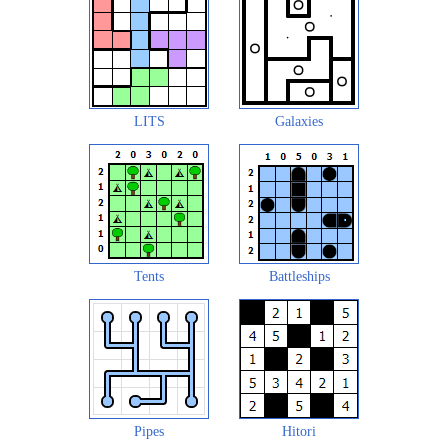
LITS
Galaxies
Tents
Battleships
Pipes
Hitori