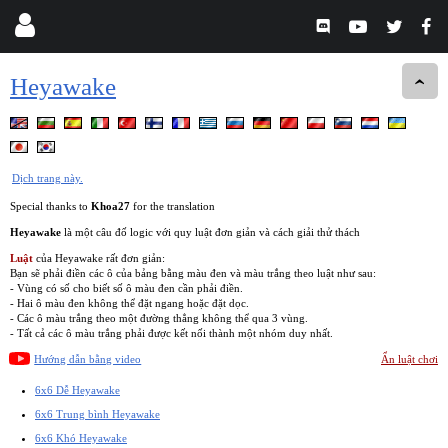
Heyawake
Dịch trang này.
Special thanks to
Khoa27
for the translation
Heyawake
là một câu đố logic với quy luật đơn giản và cách giải thử thách
Luật
của Heyawake rất đơn giản:
Bạn sẽ phải điền các ô của bảng bằng màu đen và màu trắng theo luật như sau:
- Vùng có số cho biết số ô màu đen cần phải điền.
- Hai ô màu đen không thể đặt ngang hoặc đặt dọc.
- Các ô màu trắng theo một đường thẳng không thể qua 3 vùng.
- Tất cả các ô màu trắng phải được kết nối thành một nhóm duy nhất.
Hướng dẫn bằng video
Ẩn luật chơi
6x6 Dễ Heyawake
6x6 Trung bình Heyawake
6x6 Khó Heyawake