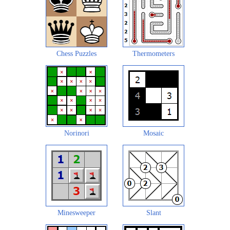
Chess Puzzles
Thermometers
Norinori
Mosaic
Minesweeper
Slant