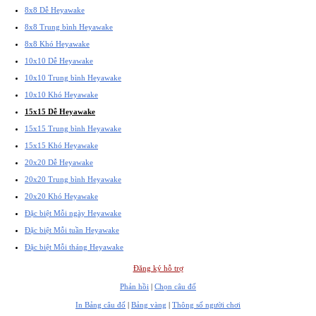
8x8 Dễ Heyawake
8x8 Trung bình Heyawake
8x8 Khó Heyawake
10x10 Dễ Heyawake
10x10 Trung bình Heyawake
10x10 Khó Heyawake
15x15 Dễ Heyawake
15x15 Trung bình Heyawake
15x15 Khó Heyawake
20x20 Dễ Heyawake
20x20 Trung bình Heyawake
20x20 Khó Heyawake
Đặc biệt Mỗi ngày Heyawake
Đặc biệt Mỗi tuần Heyawake
Đặc biệt Mỗi tháng Heyawake
Đăng ký hỗ trợ
Phản hồi
|
Chọn câu đố
In Bảng câu đố
|
Bảng vàng
|
Thông số người chơi