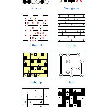
Binairo
Nonograms
Slitherlink
Sudoku
Light Up
Hashi